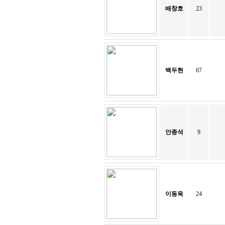
배창호
23
백두현
67
안종석
9
이동욱
24