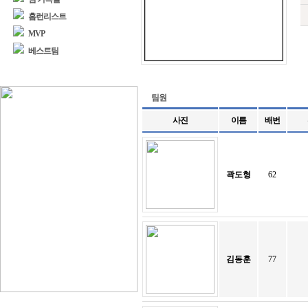
홈런리스트
MVP
베스트팀
팀원
사진
이름
배번
곽도형
62
김동훈
77