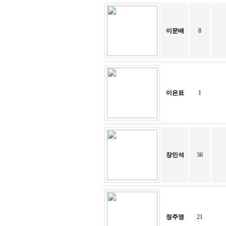
이문배
8
이은표
1
장민석
36
정주영
21