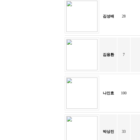
김성배
28
김용환
7
나인효
100
박상진
33