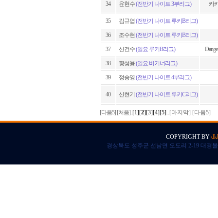
34
윤현수
(전반기 나이트 3부리그)
카카
35
김규엽
(전반기 나이트 루키B리그)
36
조수현
(전반기 나이트 루키B리그)
37
신건수
(일요 루키B리그)
Dang
38
황성용
(일요 비기너리그)
39
정승영
(전반기 나이트 4부리그)
40
신현기
(전반기 나이트 루키C리그)
[다음5] [처음]..
[
1
]
[
2
]
[
3
]
[
4
]
[
5
]
..[
마지막
] [
다음5
]
COPYRIGHT BY
dk
경상북도 성주군 선남면 오도리 2-19 대경