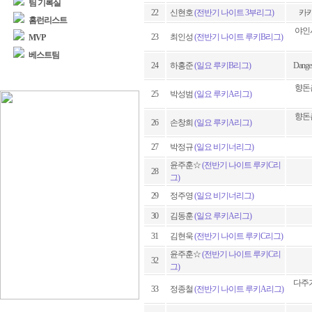
팀 기록실
22
신현호
(전반기 나이트 3부리그)
카카
홈런리스트
야인
23
최인성
(전반기 나이트 루키B리그)
MVP
베스트팀
24
하홍준
(일요 루키B리그)
Dang
향돈
25
박성범
(일요 루키A리그)
향돈
26
손창희
(일요 루키A리그)
27
박정규
(일요 비기너리그)
윤주훈☆
(전반기 나이트 루키C리
28
그)
29
정주영
(일요 비기너리그)
30
김동훈
(일요 루키A리그)
31
김현욱
(전반기 나이트 루키C리그)
윤주훈☆
(전반기 나이트 루키C리
32
그)
다주
33
정종철
(전반기 나이트 루키A리그)