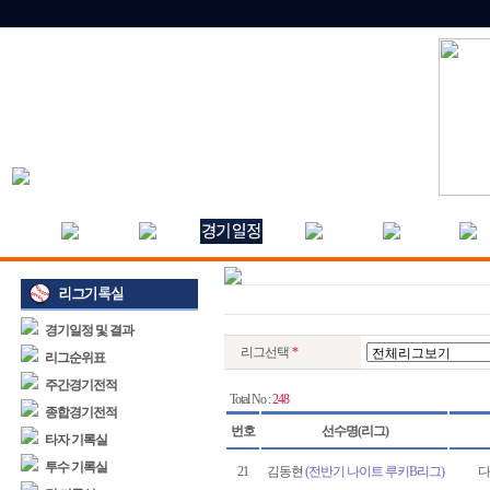
경기일정 및 결과
리그선택
*
리그순위표
주간경기전적
Total No :
248
종합경기전적
번호
선수명(리그)
타자 기록실
투수 기록실
21
김동현
(전반기 나이트 루키B리그)
다