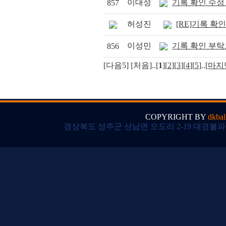
이대성
기록 확인 수정
857
허성진
[RE]기록 확
이성민
기록 확인 부
856
[다음5] [처음]..
[
1
]
[
2
]
[
3
]
[
4
]
[
5
]
..[
마지
COPYRIGHT BY
dkbal
경상북도 성주군 선남면 오도리 2-19 대경볼