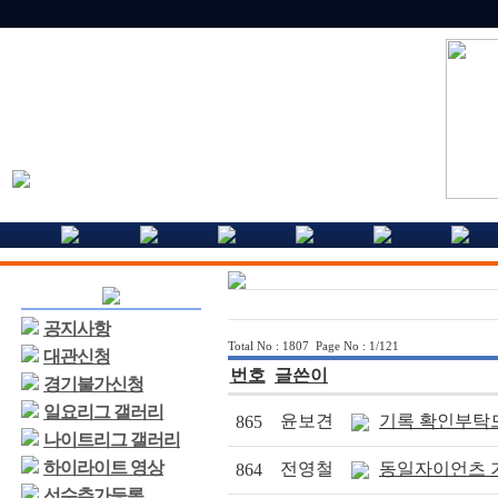
공지사항
Total No : 1807 Page No : 1/121
대관신청
번호
글쓴이
경기불가신청
일요리그 갤러리
윤보견
기록 확인부탁
865
나이트리그 갤러리
하이라이트 영상
전영철
동일자이언츠 
864
선수추가등록