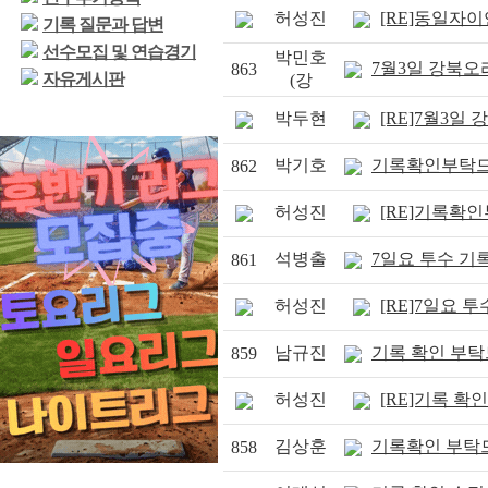
허성진
[RE]동일자
기록 질문과 답변
선수모집 및 연습경기
박민호
7월3일 강북오
863
자유게시판
(강
박두현
[RE]7월3일
박기호
기록확인부탁
862
허성진
[RE]기록확
석병출
7일요 투수 
861
허성진
[RE]7일요 
남규진
기록 확인 부
859
허성진
[RE]기록 
김상훈
기록확인 부탁
858